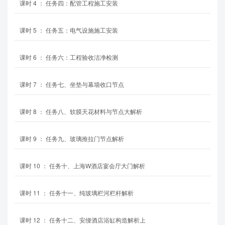
课时
4
：
任务四：配管工程施工安装
课时
5
：
任务五：电气设施施工安装
课时
6
：
任务六：工程验收洁净检测
课时
7
：
任务七、坐垫与幕墙收口节点
课时
8
：
任务八、软膜天花材料与节点大解析
课时
9
：
任务九、玻璃推拉门节点解析
课时
10
：
任务十、上海W酒店宴会厅大门解析
课时
11
：
任务十一、纯玻璃栏河栏杆解析
课时
12
：
任务十二、安缦酒店浴缸构造解析上